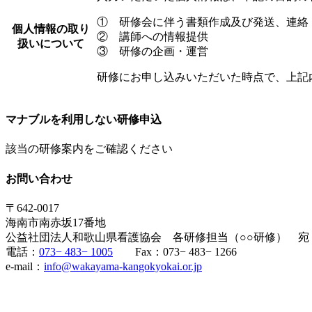
① 研修会に伴う書類作成及び発送、連絡
個人情報の取り
② 講師への情報提供
扱いについて
③ 研修の企画・運営
研修にお申し込みいただいた時点で、上記
マナブルを利用しない研修申込
該当の研修案内をご確認ください
お問い合わせ
〒642-0017
海南市南赤坂17番地
公益社団法人和歌山県看護協会 各研修担当（○○研修） 宛
電話：
073− 483− 1005
Fax：073− 483− 1266
e-mail：
info@wakayama-kangokyokai.or.jp