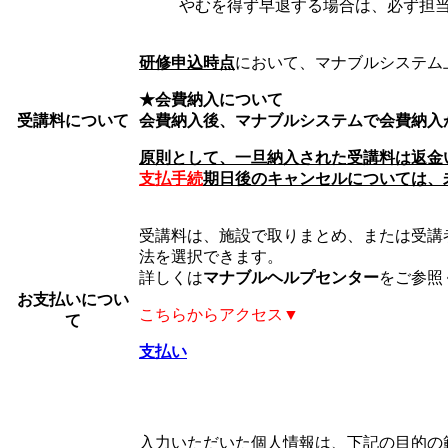
やむを得ず早退する場合は、必ず担
研修申込時点
において、マナブルシステム
★会費納入について
受講料について
会費納入後、マナブルシステムで会費納入
原則として、一旦納入された受講料は返金
支払手続
期日後のキャンセルについては、
受講料は、施設で取りまとめ、または受講
法を選択できます。
詳しくは
マナブルヘルプセンター
をご参照
お支払いについ
こちらからアクセス▼
て
支払い
入力いただいた個人情報は、下記の目的の